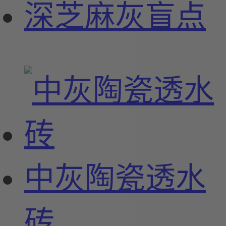
深芝麻灰盲点
中灰陶瓷透水
砖