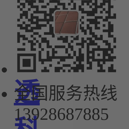
绿
顺
透
全国服务热线
13928687885