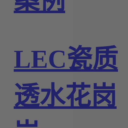
案例
LEC瓷质
透水花岗