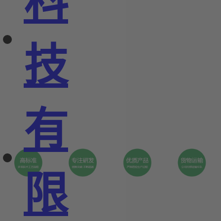
科
技
有
限