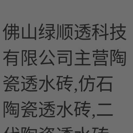
佛山绿顺透科技
有限公司主营陶
施工现场案
例
LEC瓷质透
瓷透水砖,仿石
水花岗岩
仿石陶瓷透
水砖
陶瓷透水砖,二
陶瓷透水砖