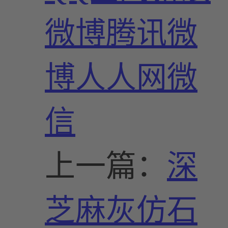
微博
腾讯微
博
人人网
微
信
上一篇：
深
芝麻灰仿石