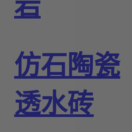
岩
仿石陶瓷
透水砖