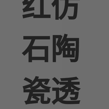
红仿
石陶
瓷透