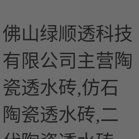
佛山绿顺透科技
有限公司主营陶
施工现场案
例
LEC瓷质透
瓷透水砖,仿石
水花岗岩
仿石陶瓷透
水砖
陶瓷透水砖,二
陶瓷透水砖