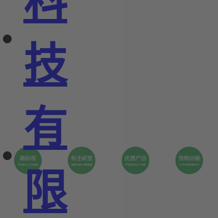
科
技
有
限