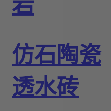
岩
仿石陶瓷
透水砖