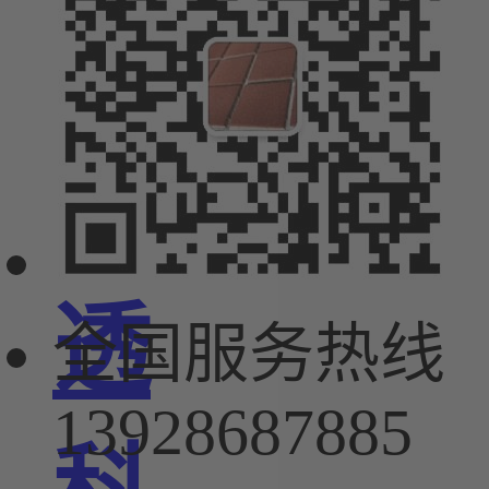
绿
顺
透
全国服务热线
13928687885