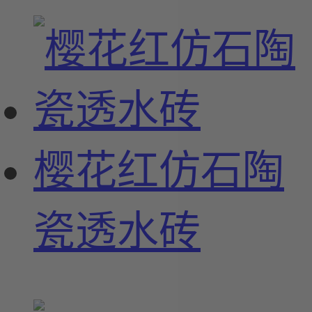
樱花红仿石陶
瓷透水砖