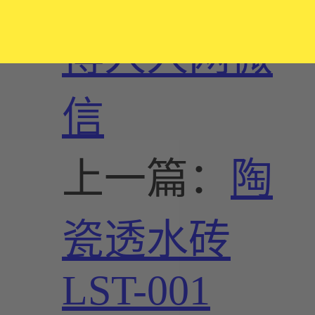
博
人人网
微
信
上一篇：
陶
瓷透水砖
LST-001