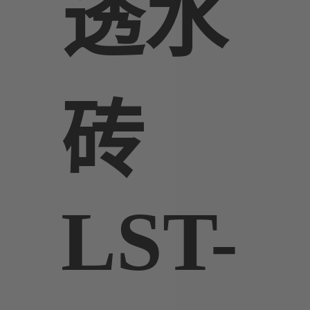
透水
砖
LST-