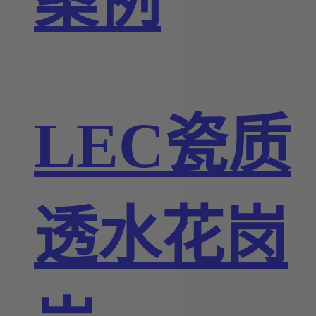
案例
LEC瓷质
透水花岗