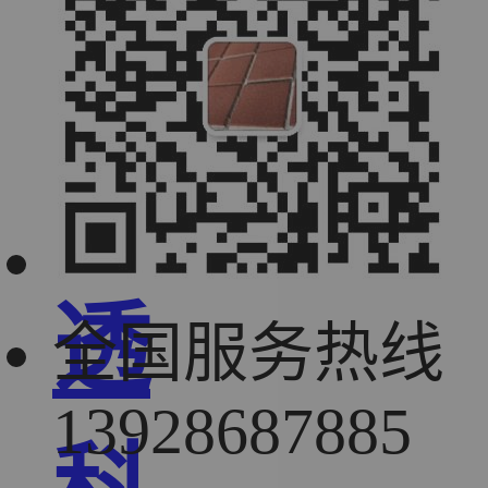
绿
顺
透
全国服务热线
13928687885