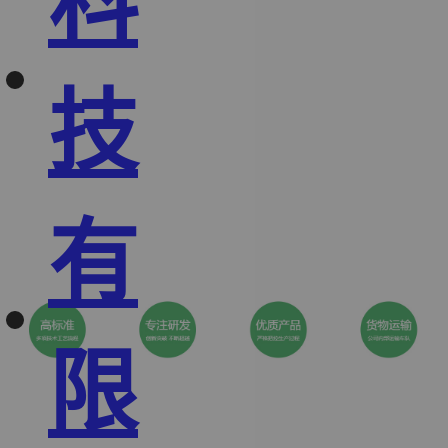
科
技
有
限