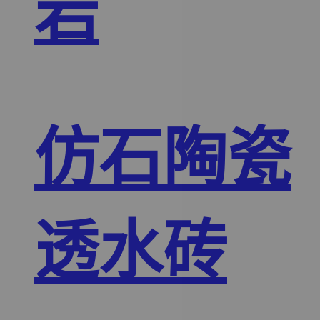
岩
仿石陶瓷
透水砖