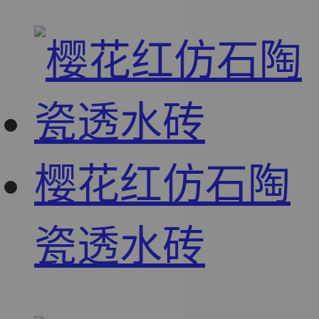
樱花红仿石陶
瓷透水砖