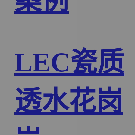
案例
LEC瓷质
透水花岗