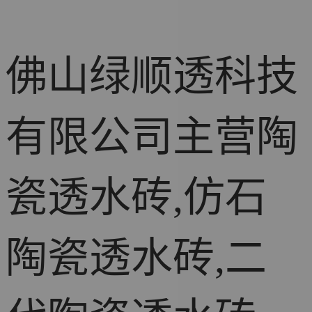
佛山绿顺透科技
有限公司主营陶
施工现场案
例
LEC瓷质透
瓷透水砖,仿石
水花岗岩
仿石陶瓷透
水砖
陶瓷透水砖,二
陶瓷透水砖