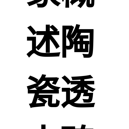
述陶
瓷透