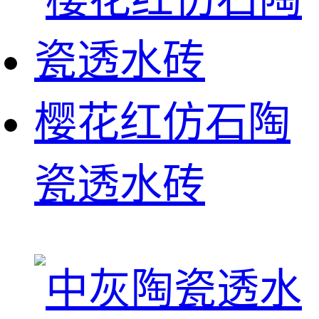
樱花红仿石陶
瓷透水砖