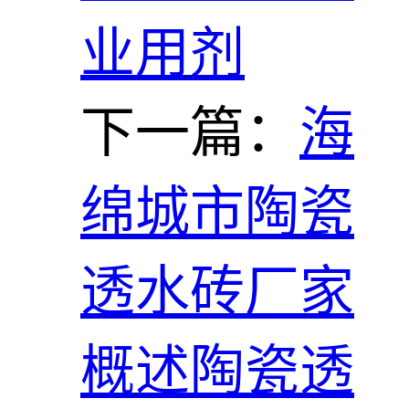
业用剂
下一篇：
海
绵城市陶瓷
透水砖厂家
概述陶瓷透