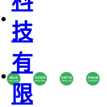
科
技
有
限