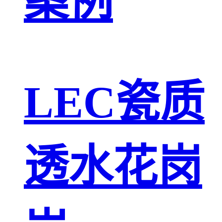
案例
LEC瓷质
透水花岗