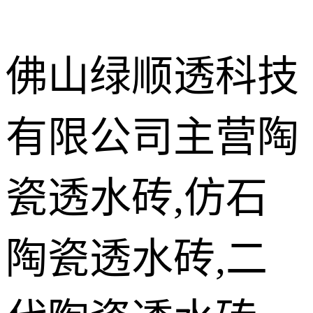
佛山绿顺透科技
有限公司主营陶
施工现场案
例
LEC瓷质透
瓷透水砖,仿石
水花岗岩
仿石陶瓷透
水砖
陶瓷透水砖,二
陶瓷透水砖