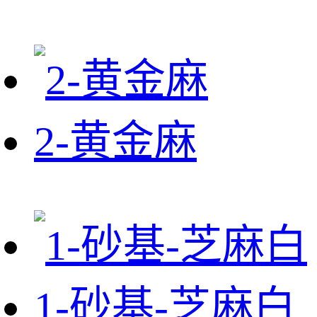
2-黄金麻
1-砂基-芝麻白