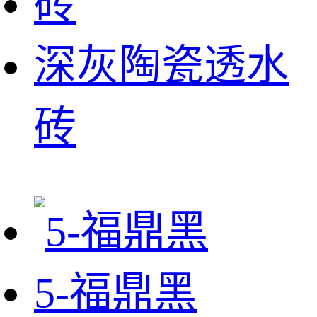
深灰陶瓷透水
砖
5-福鼎黑