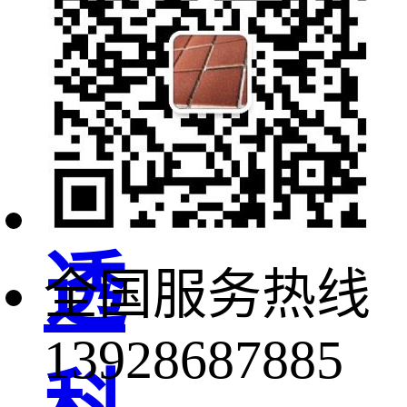
绿
顺
透
全国服务热线
13928687885