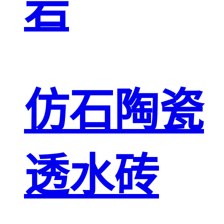
岩
仿石陶瓷
透水砖