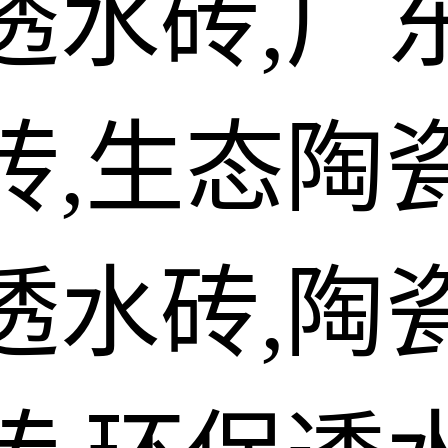
透水砖,广
砖,生态陶
透水砖,陶