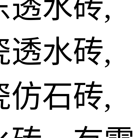
东透水砖,
瓷透水砖,
瓷仿石砖,