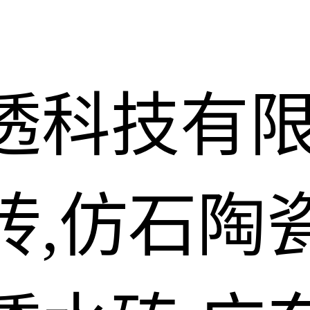
透科技有
砖,仿石陶