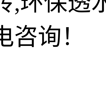
砖,环保透
电咨询！