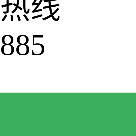
热线
885