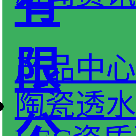
有
限
产品中心
陶瓷透水
公