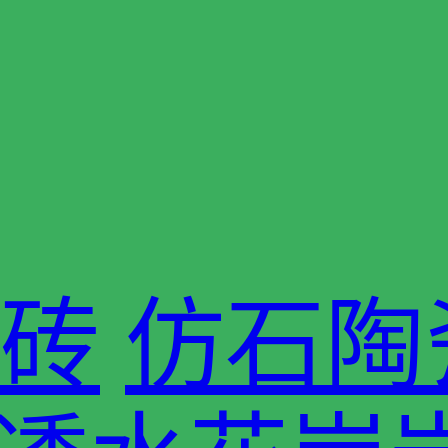
砖
仿石陶