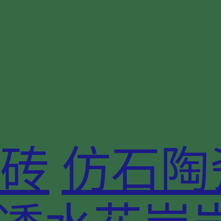
砖
仿石陶