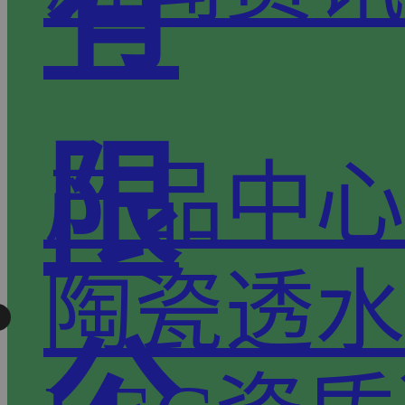
有
限
产品中心
陶瓷透水
公