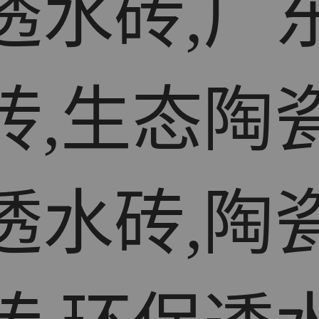
透水砖,广
砖,生态陶
透水砖,陶