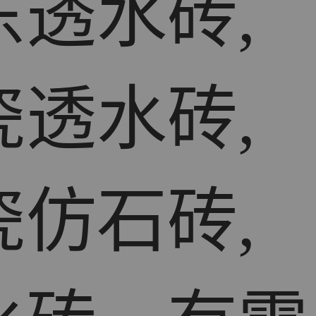
东透水砖,
瓷透水砖,
瓷仿石砖,