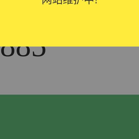
热线
885