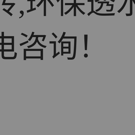
砖,环保透
电咨询！