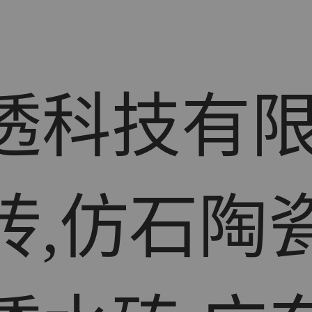
透科技有
砖,仿石陶